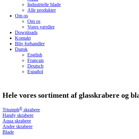
Industrielle blade
Alle produkter
Om os
Om os
Vores værdier
Downloads
Kontakt
Bliv forhandler
Dansk
English
Français
Deutsch
Español
Hele vores sortiment af glasskrabere og bl
®
Triumph
skrabere
Handy skrabere
Aqua skrabere
Andre skrabere
Blade