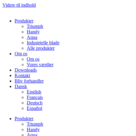
Videre til indhold
Produkter
Triumph
Handy
Aqua
Industrielle blade
Alle produkter
Om os
Om os
Vores værdier
Downloads
Kontakt
Bliv forhandler
Dansk
English
Français
Deutsch
Español
Produkter
Triumph
Handy
Aqua