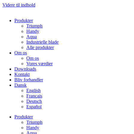
Videre til indhold
Produkter
Triumph
Handy
Aqua
Industrielle blade
Alle produkter
Om os
Om os
Vores værdier
Downloads
Kontakt
Bliv forhandler
Dansk
English
Français
Deutsch
Español
Produkter
Triumph
Handy
Aqua