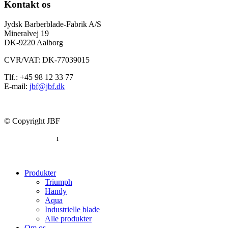
Kontakt os
Jydsk Barberblade-Fabrik A/S
Mineralvej 19
DK-9220 Aalborg
CVR/VAT: DK-77039015
Tlf.: +45 98 12 33 77
E-mail:
jbf@jbf.dk
© Copyright JBF
Privatlivspolitik
ı
Overensstemmelseserklæring
Produkter
Triumph
Handy
Aqua
Industrielle blade
Alle produkter
Om os