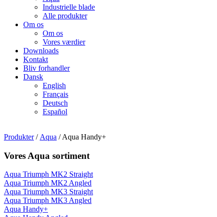
Industrielle blade
Alle produkter
Om os
Om os
Vores værdier
Downloads
Kontakt
Bliv forhandler
Dansk
English
Français
Deutsch
Español
Produkter
/
Aqua
/ Aqua Handy+
Vores Aqua sortiment
Aqua Triumph MK2 Straight
Aqua Triumph MK2 Angled
Aqua Triumph MK3 Straight
Aqua Triumph MK3 Angled
Aqua Handy+