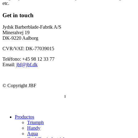
etc.
Get in touch
Jydsk Barberblade-Fabrik A/S
Mineralvej 19
DK-9220 Aalborg
CVR/VAT: DK-77039015
Teléfono: +45 98 12 33 77
Email:
jbf@jbf.dk
© Copyright JBF
Política de privacidad completa
ı
Declaración de conformidad
Productos
Triumph
Handy
Aqua