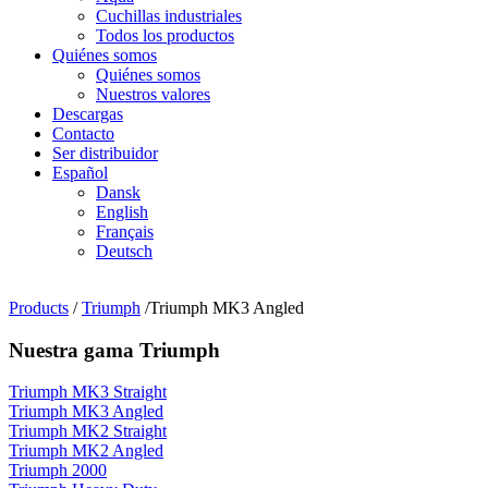
Cuchillas industriales
Todos los productos
Quiénes somos
Quiénes somos
Nuestros valores
Descargas
Contacto
Ser distribuidor
Español
Dansk
English
Français
Deutsch
Products
/
Triumph
/Triumph MK3 Angled
Nuestra gama Triumph
Triumph MK3 Straight
Triumph MK3 Angled
Triumph MK2 Straight
Triumph MK2 Angled
Triumph 2000