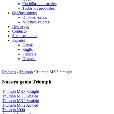
Cuchillas industriales
Todos los productos
Quiénes somos
Quiénes somos
Nuestros valores
Descargas
Contacto
Ser distribuidor
Español
Dansk
English
Français
Deutsch
Products
/
Triumph
/Triumph MK3 Straight
Nuestra gama Triumph
Triumph MK3 Straight
Triumph MK3 Angled
Triumph MK2 Straight
Triumph MK2 Angled
Triumph 2000