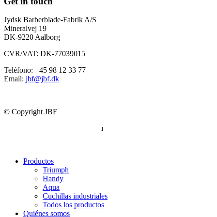
Get in touch
Jydsk Barberblade-Fabrik A/S
Mineralvej 19
DK-9220 Aalborg
CVR/VAT: DK-77039015
Teléfono: +45 98 12 33 77
Email:
jbf@jbf.dk
© Copyright JBF
Política de privacidad completa
ı
Declaración de conformidad
Productos
Triumph
Handy
Aqua
Cuchillas industriales
Todos los productos
Quiénes somos