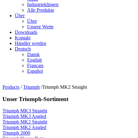
Industrieklingen
Alle Produkte
Über
Über
Unsere Werte
Downloads
Kontakt
Händler werden
Deutsch
Dansk
English
Français
Español
Products
/
Triumph
/Triumph MK2 Straight
Unser Triumph-Sortiment
Triumph MK3 Straight
Triumph MK3 Angled
Triumph MK2 Straight
Triumph MK2 Angled
Triumph 2000