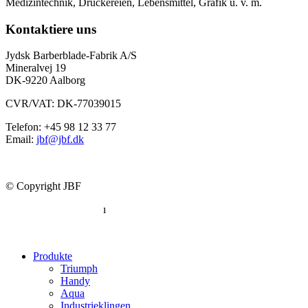
Medizintechnik, Druckereien, Lebensmittel, Grafik u. v. m.
Kontaktiere uns
Jydsk Barberblade-Fabrik A/S
Mineralvej 19
DK-9220 Aalborg
CVR/VAT: DK-77039015
Telefon: +45 98 12 33 77
Email:
jbf@jbf.dk
© Copyright JBF
Datenschutzerklärung
ı
Konformitätserklärung
Produkte
Triumph
Handy
Aqua
Industrieklingen